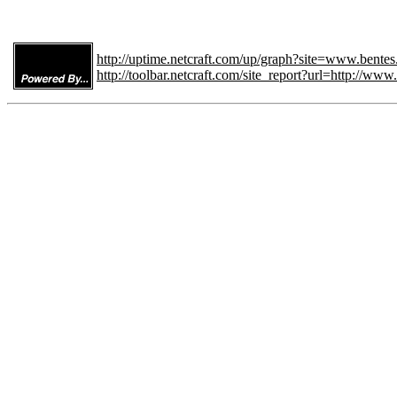
http://uptime.netcraft.com/up/graph?site=www.bentes.
http://toolbar.netcraft.com/site_report?url=http://www.